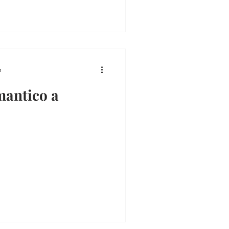
n
antico a