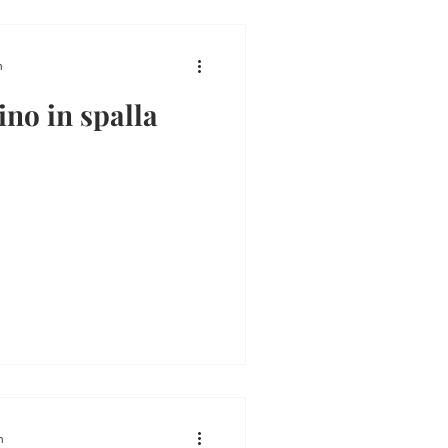
n
aino in spalla
n