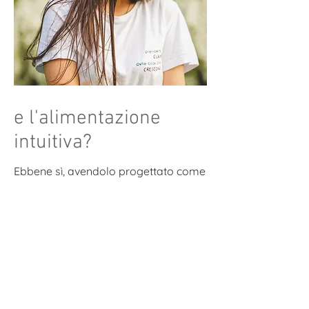
e l'alimentazione
intuitiva?
Ebbene sì, avendolo progettato come
un mini ritiro in giornata, ovviamente
non mancheranno anche dei miei
workshops in cui ti parlerò
dell'alimentazione intuitiva. Vedremo
insieme che cos'è, le sue basi, i principi
sui quali è fondata.