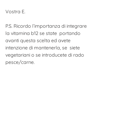
Vostra E.
P.S. Ricordo l’importanza di integrare 
la vitamina b12 se state  portando 
avanti questa scelta ed avete 
intenzione di mantenerla, se  siete 
vegetariani o se introducete di rado 
pesce/carne. 
UN PO' PIÙ GREEN INSIEME
Mostra tutti
Post recenti