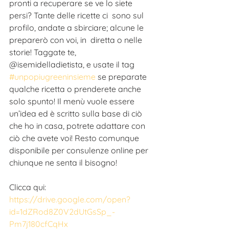
pronti a recuperare se ve lo siete 
persi? Tante delle ricette ci  sono sul 
profilo, andate a sbirciare; alcune le 
preparerò con voi, in  diretta o nelle 
storie! Taggate te, 
@isemidelladietista, e usate il tag  
#unpopiugreeninsieme
 se preparate 
qualche ricetta o prenderete anche  
solo spunto! Il menù vuole essere 
un’idea ed è scritto sulla base di ciò  
che ho in casa, potrete adattare con 
ciò che avete voi! Resto comunque  
disponibile per consulenze online per 
chiunque ne senta il bisogno! 
Clicca qui: 
https://drive.google.com/open?
id=1dZRod8Z0V2dUtGsSp_-
Pm7j180cfCqHx